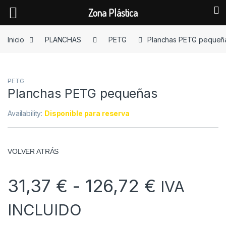
Zona Plástica
Skip to navigation
Skip to content
Inicio
PLANCHAS
PETG
Planchas PETG pequeñ
PETG
Planchas PETG pequeñas
Availability:
Disponible para reserva
VOLVER ATRÁS
Rango de
31,37
€
-
126,72
€
IVA
INCLUIDO