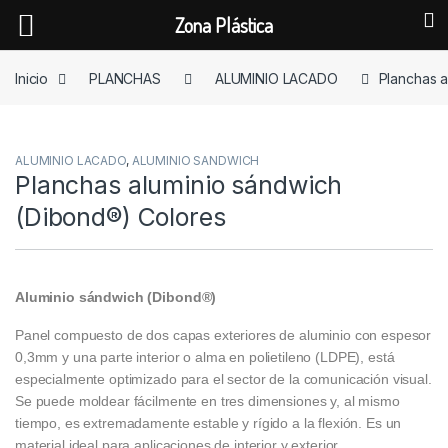
Zona Plástica
Skip to navigation
Skip to content
Inicio
PLANCHAS
ALUMINIO LACADO
Planchas a
ALUMINIO LACADO
,
ALUMINIO SANDWICH
Planchas aluminio sándwich
(Dibond®) Colores
Aluminio sándwich (Dibond®)
Panel compuesto de dos capas exteriores de aluminio con espesor
0,3mm y una parte interior o alma en polietileno (LDPE), está
especialmente optimizado para el sector de la comunicación visual.
Se puede moldear fácilmente en tres dimensiones y, al mismo
tiempo, es extremadamente estable y rígido a la flexión. Es un
material ideal para aplicaciones de interior y exterior.