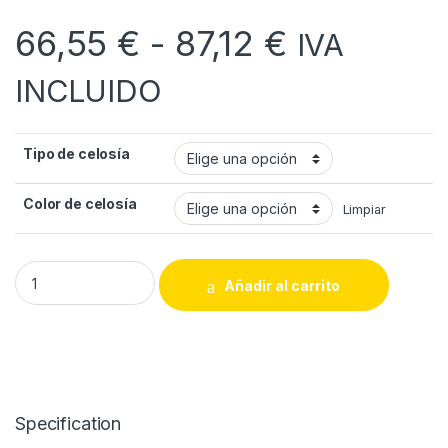
Rango de 
66,55
€
-
87,12
€
IVA
INCLUIDO
Tipo de celosía
Color de celosía
Limpiar
Celosías de jardín quantity
Añadir al carrito
Specification