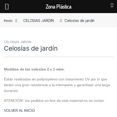
Zona Plástica
Skip to navigation
Skip to content
Inicio
CELOSIAS JARDIN
Celosías de jardín
CELOSIAS JARDIN
Celosías de jardín
Medidas de las celosías 2 x 1 mtrs.
Están realizadas en polipropileno con tratamiento UV por lo que
tienen una gran resistencia a la intemperie y garantizan una larga
duración.
ATENCIÓN!: los pedidos on-line de este material no se cortan.
VOLVER AL INICIO