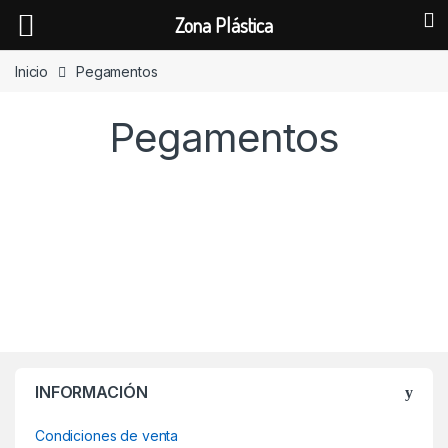
Zona Plástica
Skip to navigation
Skip to content
Inicio
Pegamentos
Pegamentos
INFORMACIÓN
Condiciones de venta