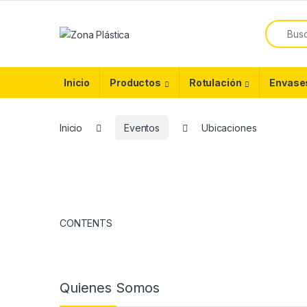
Skip to navigation
Skip to content
Search f
Inicio
Productos
Rotulación
Envase
Inicio
Eventos
Ubicaciones
CONTENTS
Quienes Somos