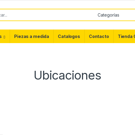
or:
s
Piezas a medida
Catalogos
Contacto
Tienda 
Ubicaciones