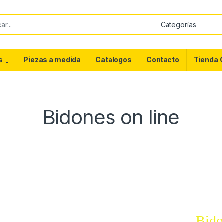
or:
s
Piezas a medida
Catalogos
Contacto
Tienda 
Bidones on line
Bido
ncha
Boca estrecha
Bido