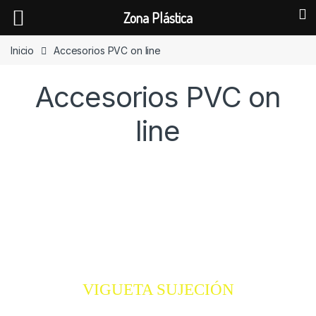
Zona Plástica
Skip to navigation
Skip to content
Inicio
Accesorios PVC on line
Accesorios PVC on
line
VIGUETA SUJECIÓN
VIGUETA SUJECIÓN
COMPRAR